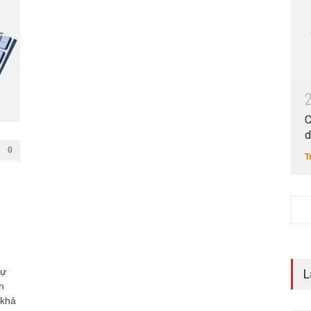
C
d
0
T
sự
L
h
 khả