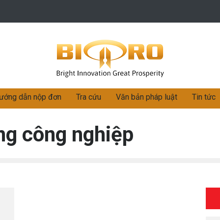
ướng dẫn nộp đơn
Tra cứu
Văn bản pháp luật
Tin tức
ng công nghiệp