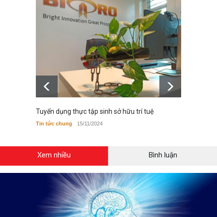
Tuyển dụng thực tập sinh sở hữu trí tuệ
Luật s
hữu tr
Tin tức chung
15/11/2024
Bộ luật,
Xem nhiều
Bình luận