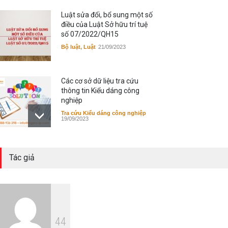
Luật sửa đổi, bổ sung một số
điều của Luật Sở hữu trí tuệ
số 07/2022/QH15
Bộ luật, Luật
21/09/2023
Các cơ sở dữ liệu tra cứu
thông tin Kiểu dáng công
nghiệp
Tra cứu Kiểu dáng công nghiệp
19/09/2023
Các cơ sở dữ liệu tra cứu
Tác giả
thông tin Nhãn hiệu
Tra cứu Nhãn hiệu
19/09/2023
Các cơ sở dữ liệu tra cứu
4
4
thông tin sáng chế