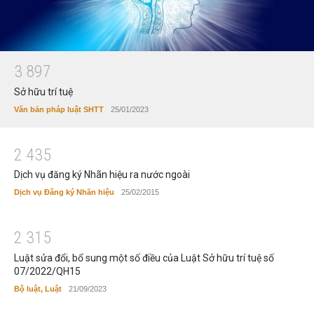
3
8
9
7
Sở hữu trí tuệ
Văn bản pháp luật SHTT
25/01/2023
2
4
3
5
Dịch vụ đăng ký Nhãn hiệu ra nước ngoài
Dịch vụ Đăng ký Nhãn hiệu
25/02/2015
2
3
1
5
Luật sửa đổi, bổ sung một số điều của Luật Sở hữu trí tuệ số
07/2022/QH15
Bộ luật, Luật
21/09/2023