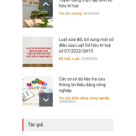
Tuyển dụng thực tập sinh sở
hữu trí tuệ
Tin tức chung
15/11/2024
Luật sửa đổi, bổ sung một số
điều của Luật Sở hữu trí tuệ
số 07/2022/QH15
Bộ luật, Luật
21/09/2023
Các cơ sở dữ liệu tra cứu
thông tin Kiểu dáng công
nghiệp
Tra cứu Kiểu dáng công nghiệp
19/09/2023
Các cơ sở dữ liệu tra cứu
Tác giả
thông tin Nhãn hiệu
Tra cứu Nhãn hiệu
19/09/2023