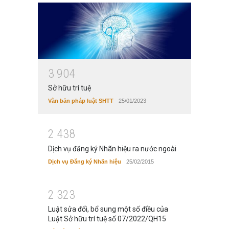
3
9
0
4
Sở hữu trí tuệ
Văn bản pháp luật SHTT
25/01/2023
2
4
3
8
Dịch vụ đăng ký Nhãn hiệu ra nước ngoài
Dịch vụ Đăng ký Nhãn hiệu
25/02/2015
2
3
2
3
Luật sửa đổi, bổ sung một số điều của
Luật Sở hữu trí tuệ số 07/2022/QH15