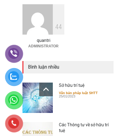
Các cơ sở dữ liệu tra cứu
4
4
thông tin sáng chế
Tra cứu thông tin Sáng chế
19/09/2023
quantri
ADMINISTRATOR
Bình luận nhiều
Sở hữu trí tuệ
Văn bản pháp luật SHTT
25/01/2023
Các Thông tư về sở hữu trí
tuệ