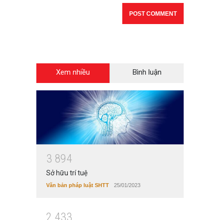
Xem nhiều
Bình luận
3
8
9
4
Sở hữu trí tuệ
Văn bản pháp luật SHTT
25/01/2023
2
4
3
3