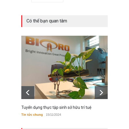
Có thể bạn quan tâm
Tuyển dụng thực tập sinh sở hữu trí tuệ
Luật s
hữu tr
Tin tức chung
15/11/2024
Bộ luật,